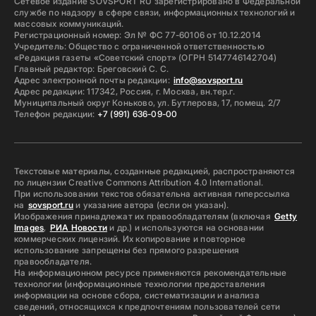
Сетевое издание SOVSPORT RU зарегистрировано в Федеральной
службе по надзору в сфере связи, информационных технологий и
массовых коммуникаций.
Регистрационный номер: Эл № ФС 77-60106 от 10.12.2014
Учредитель: Общество с ограниченной ответственностью
«Редакция газеты «Советский спорт» (ОГРН 5147746142704)
Главный редактор: Бреговский С. С.
Адрес электронной почты редакции:
info@sovsport.ru
Адрес редакции: 117342, Россия, г. Москва, вн.тер.г.
Муниципальный округ Коньково, ул. Бутлерова, 17, помещ. 2/7
Телефон редакции:
+7 (991) 636-09-00
Текстовые материалы, созданные редакцией, распространяются
по лицензии Creative Commons Attribution 4.0 International.
При использовании текстов обязательна активная гиперссылка
на
sovsport.ru
и указание автора (если он указан).
Изображения принадлежат их правообладателям (включая
Getty
Images
,
РИА Новости
и др.) и используются на основании
коммерческих лицензий. Их копирование и повторное
использование запрещены без прямого разрешения
правообладателя.
На информационном ресурсе применяются рекомендательные
технологии (информационные технологии предоставления
информации на основе сбора, систематизации и анализа
сведений, относящихся к предпочтениям пользователей сети