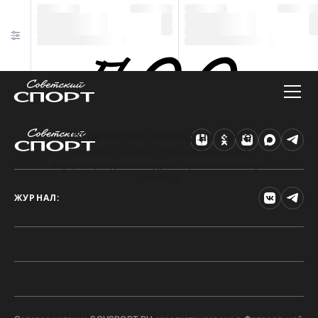
Техническая ошибка на сайте
Произошла ошибка. Чтобы найти нужную
информацию, рекомендуем перейти на главную
страницу.
ЖУРНАЛ: