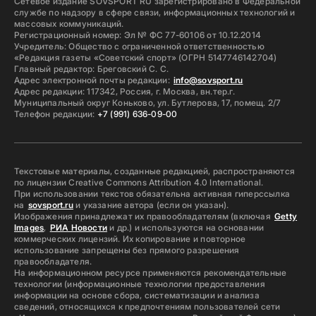
Сетевое издание SOVSPORT RU зарегистрировано в Федеральной
службе по надзору в сфере связи, информационных технологий и
массовых коммуникаций.
Регистрационный номер: Эл № ФС 77-60106 от 10.12.2014
Учредитель: Общество с ограниченной ответственностью
«Редакция газеты «Советский спорт» (ОГРН 5147746142704)
Главный редактор: Бреговский С. С.
Адрес электронной почты редакции:
info@sovsport.ru
Адрес редакции: 117342, Россия, г. Москва, вн.тер.г.
Муниципальный округ Коньково, ул. Бутлерова, 17, помещ. 2/7
Телефон редакции:
+7 (991) 636-09-00
Текстовые материалы, созданные редакцией, распространяются
по лицензии Creative Commons Attribution 4.0 International.
При использовании текстов обязательна активная гиперссылка
на
sovsport.ru
и указание автора (если он указан).
Изображения принадлежат их правообладателям (включая
Getty
Images
,
РИА Новости
и др.) и используются на основании
коммерческих лицензий. Их копирование и повторное
использование запрещены без прямого разрешения
правообладателя.
На информационном ресурсе применяются рекомендательные
технологии (информационные технологии предоставления
информации на основе сбора, систематизации и анализа
сведений, относящихся к предпочтениям пользователей сети