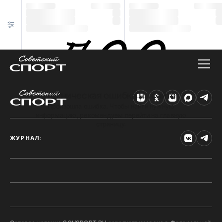
Техническая ошибка на сайте
Произошла ошибка. Чтобы найти нужную
информацию, рекомендуем перейти на главную
страницу.
ЖУРНАЛ: