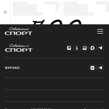
Техническая ошибка на сайте
Произошла ошибка. Чтобы найти нужную
информацию, рекомендуем перейти на главную
страницу.
ЖУРНАЛ: