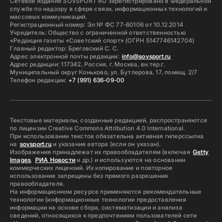
Сетевое издание SOVSPORT RU зарегистрировано в Федеральной
службе по надзору в сфере связи, информационных технологий и
массовых коммуникаций.
Регистрационный номер: Эл № ФС 77-60106 от 10.12.2014
Учредитель: Общество с ограниченной ответственностью
«Редакция газеты «Советский спорт» (ОГРН 5147746142704)
Главный редактор: Бреговский С. С.
Адрес электронной почты редакции:
info@sovsport.ru
Адрес редакции: 117342, Россия, г. Москва, вн.тер.г.
Муниципальный округ Коньково, ул. Бутлерова, 17, помещ. 2/7
Телефон редакции:
+7 (991) 636-09-00
Текстовые материалы, созданные редакцией, распространяются
по лицензии Creative Commons Attribution 4.0 International.
При использовании текстов обязательна активная гиперссылка
на
sovsport.ru
и указание автора (если он указан).
Изображения принадлежат их правообладателям (включая
Getty
Images
,
РИА Новости
и др.) и используются на основании
коммерческих лицензий. Их копирование и повторное
использование запрещены без прямого разрешения
правообладателя.
На информационном ресурсе применяются рекомендательные
технологии (информационные технологии предоставления
информации на основе сбора, систематизации и анализа
сведений, относящихся к предпочтениям пользователей сети