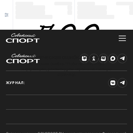
Техническая ошибка на сайте
Произошла ошибка. Чтобы найти нужную
информацию, рекомендуем перейти на главную
страницу.
ЖУРНАЛ: