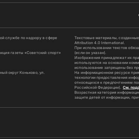
й службе по надзору в сфере
Текстовые материалы, созданные
Attribution 4.0 International.
При использовании текстов обяз
акция газеты «Советский спорт»
(если он указан).
Изображения принадлежат их пр
используются на основании комм
использование запрещены без пр
ьный округ Коньково, ул.
На информационном ресурсе при
технологии предоставления инфор
относящихся к предпочтениям по
Российской Федерации).
См. под
Возрастная категория информацио
защите детей от информации, пр