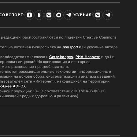
СОВСПОРТ:
ЖУРНАЛ:
 редакцией, распространяются по лицензии Creative Commons
ательна активная гиперссылка на
sovsport.ru
и указание автора
авообладателям (включая
Getty Images
,
РИА Новости
и др.) и
ерческих лицензий. Их копирование и повторное
ямого разрешения правообладателя.
меняются рекомендательные технологии (информационные
мации на основе сбора, систематизации и анализа сведений,
льзователей сети «Интернет», находящихся на территории
робнее ADFOX
нной продукции: 18+ (в соответствии с ФЗ № 436-ФЗ «О
ичиняющей вред их здоровью и развитию»)