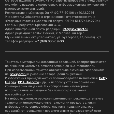
Сетевое издание SOVSPORT RU зарегистрировано в Федеральной
службе по надзору в сфере связи, информационных технологий и
массовых коммуникаций.
Регистрационный номер: Эл № ФС 77-60106 от 10.12.2014
Учредитель: Общество с ограниченной ответственностью
«Редакция газеты «Советский спорт» (ОГРН 5147746142704)
Главный редактор: Бреговский С. С.
Адрес электронной почты редакции:
info@sovsport.ru
Адрес редакции: 117342, Россия, г. Москва, вн.тер.г.
Муниципальный округ Коньково, ул. Бутлерова, 17, помещ. 2/7
Телефон редакции:
+7 (991) 636-09-00
Текстовые материалы, созданные редакцией, распространяются
по лицензии Creative Commons Attribution 4.0 International.
При использовании текстов обязательна активная гиперссылка
на
sovsport.ru
и указание автора (если он указан).
Изображения принадлежат их правообладателям (включая
Getty
Images
,
РИА Новости
и др.) и используются на основании
коммерческих лицензий. Их копирование и повторное
использование запрещены без прямого разрешения
правообладателя.
На информационном ресурсе применяются рекомендательные
технологии (информационные технологии предоставления
информации на основе сбора, систематизации и анализа
сведений, относящихся к предпочтениям пользователей сети