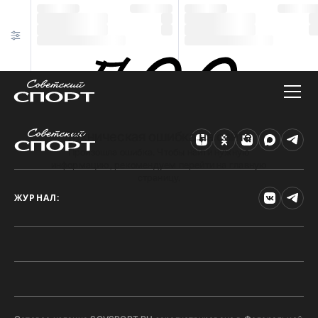
Техническая ошибка на сайте
Произошла ошибка. Чтобы найти нужную
информацию, рекомендуем перейти на главную
страницу.
ЖУРНАЛ: