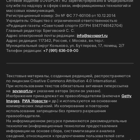
Сетевое издание SOVSPORT RU зарегистрировано в Федеральной
службе по надзору в сфере связи, информационных технологий и
массовых коммуникаций.
Регистрационный номер: Эл № ФС 77-60106 от 10.12.2014
Учредитель: Общество с ограниченной ответственностью
«Редакция газеты «Советский спорт» (ОГРН 5147746142704)
Главный редактор: Бреговский С. С.
Адрес электронной почты редакции:
info@sovsport.ru
Адрес редакции: 117342, Россия, г. Москва, вн.тер.г.
Муниципальный округ Коньково, ул. Бутлерова, 17, помещ. 2/7
Телефон редакции:
+7 (991) 636-09-00
Текстовые материалы, созданные редакцией, распространяются
по лицензии Creative Commons Attribution 4.0 International.
При использовании текстов обязательна активная гиперссылка
на
sovsport.ru
и указание автора (если он указан).
Изображения принадлежат их правообладателям (включая
Getty
Images
,
РИА Новости
и др.) и используются на основании
коммерческих лицензий. Их копирование и повторное
использование запрещены без прямого разрешения
правообладателя.
На информационном ресурсе применяются рекомендательные
технологии (информационные технологии предоставления
информации на основе сбора, систематизации и анализа
сведений, относящихся к предпочтениям пользователей сети