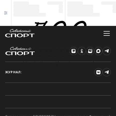
Техническая ошибка на сайте
Произошла ошибка. Чтобы найти нужную
информацию, рекомендуем перейти на главную
страницу.
ЖУРНАЛ: