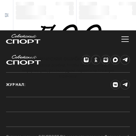
Техническая ошибка на сайте
Произошла ошибка. Чтобы найти нужную
информацию, рекомендуем перейти на главную
страницу.
ЖУРНАЛ: