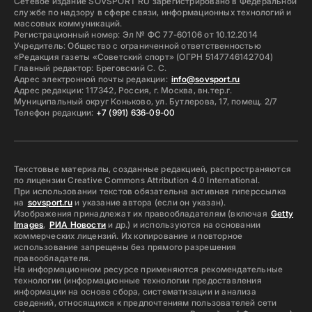
Сетевое издание SOVSPORT RU зарегистрировано в Федеральной
службе по надзору в сфере связи, информационных технологий и
массовых коммуникаций.
Регистрационный номер: Эл № ФС 77-60106 от 10.12.2014
Учредитель: Общество с ограниченной ответственностью
«Редакция газеты «Советский спорт» (ОГРН 5147746142704)
Главный редактор: Бреговский С. С.
Адрес электронной почты редакции:
info@sovsport.ru
Адрес редакции: 117342, Россия, г. Москва, вн.тер.г.
Муниципальный округ Коньково, ул. Бутлерова, 17, помещ. 2/7
Телефон редакции:
+7 (991) 636-09-00
Текстовые материалы, созданные редакцией, распространяются
по лицензии Creative Commons Attribution 4.0 International.
При использовании текстов обязательна активная гиперссылка
на
sovsport.ru
и указание автора (если он указан).
Изображения принадлежат их правообладателям (включая
Getty
Images
,
РИА Новости
и др.) и используются на основании
коммерческих лицензий. Их копирование и повторное
использование запрещены без прямого разрешения
правообладателя.
На информационном ресурсе применяются рекомендательные
технологии (информационные технологии предоставления
информации на основе сбора, систематизации и анализа
сведений, относящихся к предпочтениям пользователей сети