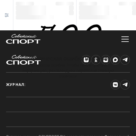
Техническая ошибка на сайте
Произошла ошибка. Чтобы найти нужную
информацию, рекомендуем перейти на главную
страницу.
ЖУРНАЛ: