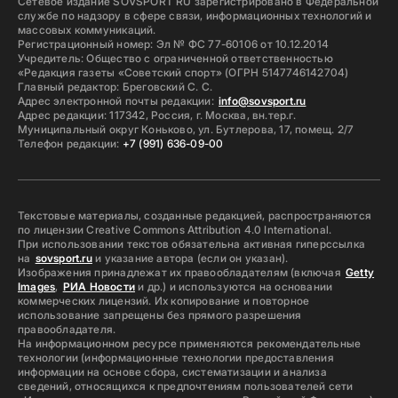
Сетевое издание SOVSPORT RU зарегистрировано в Федеральной
службе по надзору в сфере связи, информационных технологий и
массовых коммуникаций.
Регистрационный номер: Эл № ФС 77-60106 от 10.12.2014
Учредитель: Общество с ограниченной ответственностью
«Редакция газеты «Советский спорт» (ОГРН 5147746142704)
Главный редактор: Бреговский С. С.
Адрес электронной почты редакции:
info@sovsport.ru
Адрес редакции: 117342, Россия, г. Москва, вн.тер.г.
Муниципальный округ Коньково, ул. Бутлерова, 17, помещ. 2/7
Телефон редакции:
+7 (991) 636-09-00
Текстовые материалы, созданные редакцией, распространяются
по лицензии Creative Commons Attribution 4.0 International.
При использовании текстов обязательна активная гиперссылка
на
sovsport.ru
и указание автора (если он указан).
Изображения принадлежат их правообладателям (включая
Getty
Images
,
РИА Новости
и др.) и используются на основании
коммерческих лицензий. Их копирование и повторное
использование запрещены без прямого разрешения
правообладателя.
На информационном ресурсе применяются рекомендательные
технологии (информационные технологии предоставления
информации на основе сбора, систематизации и анализа
сведений, относящихся к предпочтениям пользователей сети