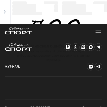
Техническая ошибка на сайте
Произошла ошибка. Чтобы найти нужную
информацию, рекомендуем перейти на главную
страницу.
ЖУРНАЛ: