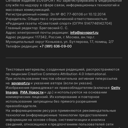
Сетевое издание SOVSPORT RU зарегистрировано в Федеральной
службе по надзору в сфере связи, информационных технологий и
массовых коммуникаций.
Регистрационный номер: Эл № ФС 77-60106 от 10.12.2014
Учредитель: Общество с ограниченной ответственностью
«Редакция газеты «Советский спорт» (ОГРН 5147746142704)
Главный редактор: Бреговский С. С.
Адрес электронной почты редакции:
info@sovsport.ru
Адрес редакции: 117342, Россия, г. Москва, вн.тер.г.
Муниципальный округ Коньково, ул. Бутлерова, 17, помещ. 2/7
Телефон редакции:
+7 (991) 636-09-00
Текстовые материалы, созданные редакцией, распространяются
по лицензии Creative Commons Attribution 4.0 International.
При использовании текстов обязательна активная гиперссылка
на
sovsport.ru
и указание автора (если он указан).
Изображения принадлежат их правообладателям (включая
Getty
Images
,
РИА Новости
и др.) и используются на основании
коммерческих лицензий. Их копирование и повторное
использование запрещены без прямого разрешения
правообладателя.
На информационном ресурсе применяются рекомендательные
технологии (информационные технологии предоставления
информации на основе сбора, систематизации и анализа
сведений, относящихся к предпочтениям пользователей сети