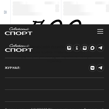
Техническая ошибка на сайте
Произошла ошибка. Чтобы найти нужную
информацию, рекомендуем перейти на главную
страницу.
ЖУРНАЛ: