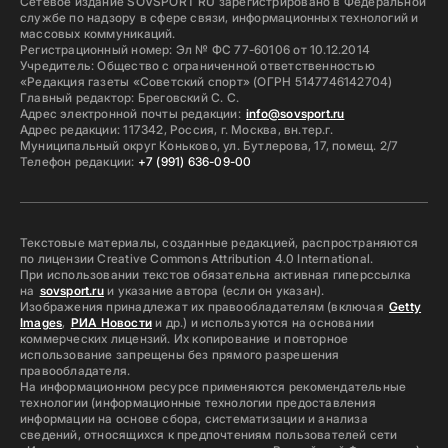
Сетевое издание SOVSPORT RU зарегистрировано в Федеральной
службе по надзору в сфере связи, информационных технологий и
массовых коммуникаций.
Регистрационный номер: Эл № ФС 77-60106 от 10.12.2014
Учредитель: Общество с ограниченной ответственностью
«Редакция газеты «Советский спорт» (ОГРН 5147746142704)
Главный редактор: Бреговский С. С.
Адрес электронной почты редакции:
info@sovsport.ru
Адрес редакции: 117342, Россия, г. Москва, вн.тер.г.
Муниципальный округ Коньково, ул. Бутлерова, 17, помещ. 2/7
Телефон редакции:
+7 (991) 636-09-00
Текстовые материалы, созданные редакцией, распространяются
по лицензии Creative Commons Attribution 4.0 International.
При использовании текстов обязательна активная гиперссылка
на
sovsport.ru
и указание автора (если он указан).
Изображения принадлежат их правообладателям (включая
Getty
Images
,
РИА Новости
и др.) и используются на основании
коммерческих лицензий. Их копирование и повторное
использование запрещены без прямого разрешения
правообладателя.
На информационном ресурсе применяются рекомендательные
технологии (информационные технологии предоставления
информации на основе сбора, систематизации и анализа
сведений, относящихся к предпочтениям пользователей сети