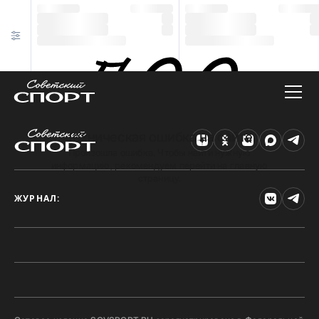
Техническая ошибка на сайте
Произошла ошибка. Чтобы найти нужную
информацию, рекомендуем перейти на главную
страницу.
ЖУРНАЛ: