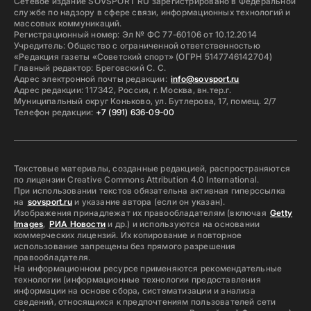
Сетевое издание SOVSPORT RU зарегистрировано в Федеральной
службе по надзору в сфере связи, информационных технологий и
массовых коммуникаций.
Регистрационный номер: Эл № ФС 77-60106 от 10.12.2014
Учредитель: Общество с ограниченной ответственностью
«Редакция газеты «Советский спорт» (ОГРН 5147746142704)
Главный редактор: Бреговский С. С.
Адрес электронной почты редакции:
info@sovsport.ru
Адрес редакции: 117342, Россия, г. Москва, вн.тер.г.
Муниципальный округ Коньково, ул. Бутлерова, 17, помещ. 2/7
Телефон редакции:
+7 (991) 636-09-00
Текстовые материалы, созданные редакцией, распространяются
по лицензии Creative Commons Attribution 4.0 International.
При использовании текстов обязательна активная гиперссылка
на
sovsport.ru
и указание автора (если он указан).
Изображения принадлежат их правообладателям (включая
Getty
Images
,
РИА Новости
и др.) и используются на основании
коммерческих лицензий. Их копирование и повторное
использование запрещены без прямого разрешения
правообладателя.
На информационном ресурсе применяются рекомендательные
технологии (информационные технологии предоставления
информации на основе сбора, систематизации и анализа
сведений, относящихся к предпочтениям пользователей сети