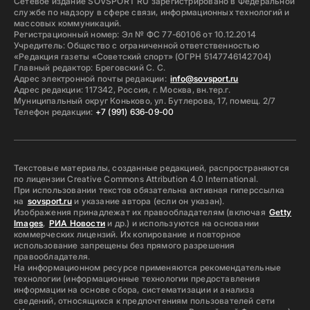
Сетевое издание SOVSPORT RU зарегистрировано в Федеральной
службе по надзору в сфере связи, информационных технологий и
массовых коммуникаций.
Регистрационный номер: Эл № ФС 77-60106 от 10.12.2014
Учредитель: Общество с ограниченной ответственностью
«Редакция газеты «Советский спорт» (ОГРН 5147746142704)
Главный редактор: Бреговский С. С.
Адрес электронной почты редакции:
info@sovsport.ru
Адрес редакции: 117342, Россия, г. Москва, вн.тер.г.
Муниципальный округ Коньково, ул. Бутлерова, 17, помещ. 2/7
Телефон редакции:
+7 (991) 636-09-00
Текстовые материалы, созданные редакцией, распространяются
по лицензии Creative Commons Attribution 4.0 International.
При использовании текстов обязательна активная гиперссылка
на
sovsport.ru
и указание автора (если он указан).
Изображения принадлежат их правообладателям (включая
Getty
Images
,
РИА Новости
и др.) и используются на основании
коммерческих лицензий. Их копирование и повторное
использование запрещены без прямого разрешения
правообладателя.
На информационном ресурсе применяются рекомендательные
технологии (информационные технологии предоставления
информации на основе сбора, систематизации и анализа
сведений, относящихся к предпочтениям пользователей сети