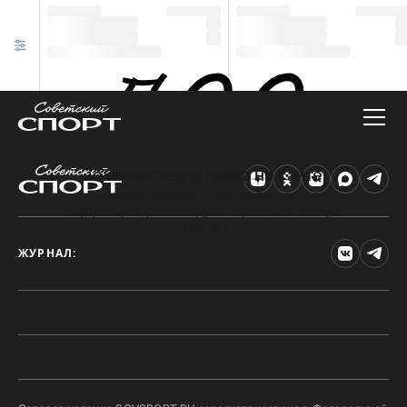
Техническая ошибка на сайте
Произошла ошибка. Чтобы найти нужную
информацию, рекомендуем перейти на главную
страницу.
ЖУРНАЛ: