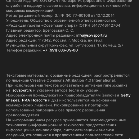
Сетевое издание SOVSPORT RU зарегистрировано в Федеральной
службе по надзору в сфере связи, информационных технологий и
массовых коммуникаций.
Регистрационный номер: Эл № ФС 77-60106 от 10.12.2014
Учредитель: Общество с ограниченной ответственностью
«Редакция газеты «Советский спорт» (ОГРН 5147746142704)
Главный редактор: Бреговский С. С.
Адрес электронной почты редакции:
info@sovsport.ru
Адрес редакции: 117342, Россия, г. Москва, вн.тер.г.
Муниципальный округ Коньково, ул. Бутлерова, 17, помещ. 2/7
Телефон редакции:
+7 (991) 636-09-00
Текстовые материалы, созданные редакцией, распространяются
по лицензии Creative Commons Attribution 4.0 International.
При использовании текстов обязательна активная гиперссылка
на
sovsport.ru
и указание автора (если он указан).
Изображения принадлежат их правообладателям (включая
Getty
Images
,
РИА Новости
и др.) и используются на основании
коммерческих лицензий. Их копирование и повторное
использование запрещены без прямого разрешения
правообладателя.
На информационном ресурсе применяются рекомендательные
технологии (информационные технологии предоставления
информации на основе сбора, систематизации и анализа
сведений, относящихся к предпочтениям пользователей сети