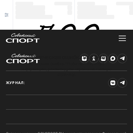
Техническая ошибка на сайте
Произошла ошибка. Чтобы найти нужную
информацию, рекомендуем перейти на главную
страницу.
ЖУРНАЛ: