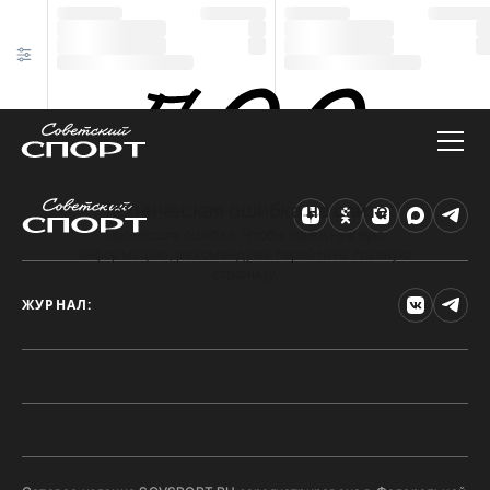
Техническая ошибка на сайте
Произошла ошибка. Чтобы найти нужную
информацию, рекомендуем перейти на главную
страницу.
ЖУРНАЛ: