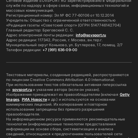
Сетевое издание SOVSPORT RU зарегистрировано в Федеральной
службе по надзору в сфере связи, информационных технологий и
массовых коммуникаций.
Регистрационный номер: Эл № ФС 77-60106 от 10.12.2014
Учредитель: Общество с ограниченной ответственностью
«Редакция газеты «Советский спорт» (ОГРН 5147746142704)
Главный редактор: Бреговский С. С.
Адрес электронной почты редакции:
info@sovsport.ru
Адрес редакции: 117342, Россия, г. Москва, вн.тер.г.
Муниципальный округ Коньково, ул. Бутлерова, 17, помещ. 2/7
Телефон редакции:
+7 (991) 636-09-00
Текстовые материалы, созданные редакцией, распространяются
по лицензии Creative Commons Attribution 4.0 International.
При использовании текстов обязательна активная гиперссылка
на
sovsport.ru
и указание автора (если он указан).
Изображения принадлежат их правообладателям (включая
Getty
Images
,
РИА Новости
и др.) и используются на основании
коммерческих лицензий. Их копирование и повторное
использование запрещены без прямого разрешения
правообладателя.
На информационном ресурсе применяются рекомендательные
технологии (информационные технологии предоставления
информации на основе сбора, систематизации и анализа
сведений, относящихся к предпочтениям пользователей сети