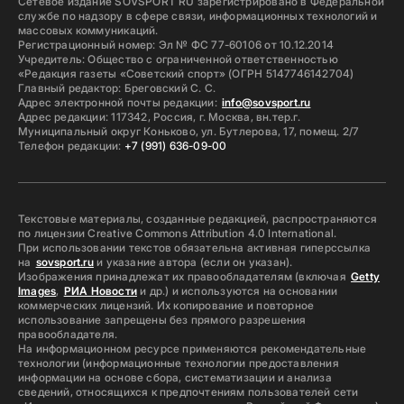
Сетевое издание SOVSPORT RU зарегистрировано в Федеральной
службе по надзору в сфере связи, информационных технологий и
массовых коммуникаций.
Регистрационный номер: Эл № ФС 77-60106 от 10.12.2014
Учредитель: Общество с ограниченной ответственностью
«Редакция газеты «Советский спорт» (ОГРН 5147746142704)
Главный редактор: Бреговский С. С.
Адрес электронной почты редакции:
info@sovsport.ru
Адрес редакции: 117342, Россия, г. Москва, вн.тер.г.
Муниципальный округ Коньково, ул. Бутлерова, 17, помещ. 2/7
Телефон редакции:
+7 (991) 636-09-00
Текстовые материалы, созданные редакцией, распространяются
по лицензии Creative Commons Attribution 4.0 International.
При использовании текстов обязательна активная гиперссылка
на
sovsport.ru
и указание автора (если он указан).
Изображения принадлежат их правообладателям (включая
Getty
Images
,
РИА Новости
и др.) и используются на основании
коммерческих лицензий. Их копирование и повторное
использование запрещены без прямого разрешения
правообладателя.
На информационном ресурсе применяются рекомендательные
технологии (информационные технологии предоставления
информации на основе сбора, систематизации и анализа
сведений, относящихся к предпочтениям пользователей сети