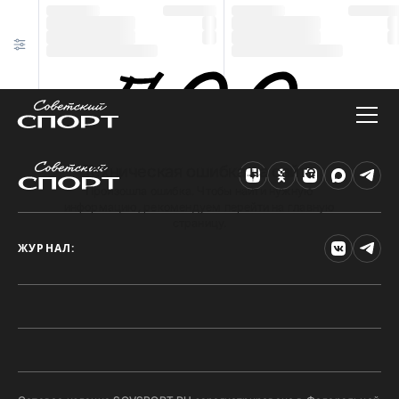
Техническая ошибка на сайте
Произошла ошибка. Чтобы найти нужную
информацию, рекомендуем перейти на главную
страницу.
ЖУРНАЛ: