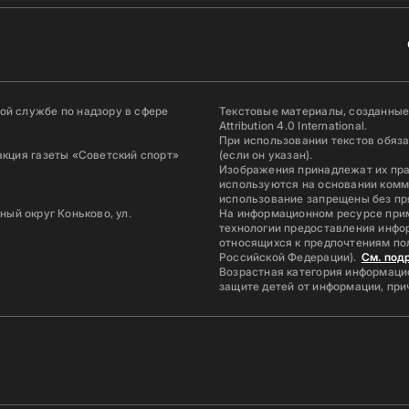
й службе по надзору в сфере
Текстовые материалы, созданные
Attribution 4.0 International.
При использовании текстов обяз
акция газеты «Советский спорт»
(если он указан).
Изображения принадлежат их пр
используются на основании комм
использование запрещены без пр
ьный округ Коньково, ул.
На информационном ресурсе при
технологии предоставления инфор
относящихся к предпочтениям по
Российской Федерации).
См. под
Возрастная категория информацио
защите детей от информации, пр