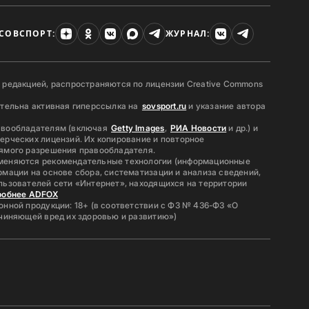
СОВСПОРТ:
ЖУРНАЛ:
 редакцией, распространяются по лицензии Creative Commons
ательна активная гиперссылка на
sovsport.ru
и указание автора
авообладателям (включая
Getty Images
,
РИА Новости
и др.) и
ерческих лицензий. Их копирование и повторное
ямого разрешения правообладателя.
меняются рекомендательные технологии (информационные
мации на основе сбора, систематизации и анализа сведений,
льзователей сети «Интернет», находящихся на территории
робнее ADFOX
нной продукции: 18+ (в соответствии с ФЗ № 436-ФЗ «О
ичиняющей вред их здоровью и развитию»)