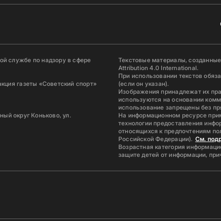
й службе по надзору в сфере
Текстовые материалы, созданные
Attribution 4.0 International.
При использовании текстов обяз
акция газеты «Советский спорт»
(если он указан).
Изображения принадлежат их пр
используются на основании комм
использование запрещены без пр
ьный округ Коньково, ул.
На информационном ресурсе при
технологии предоставления инфор
относящихся к предпочтениям по
Российской Федерации).
См. под
Возрастная категория информацио
защите детей от информации, пр