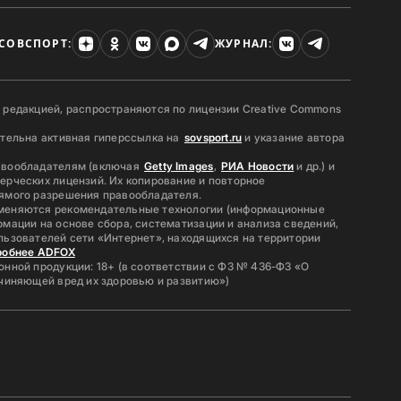
СОВСПОРТ:
ЖУРНАЛ:
 редакцией, распространяются по лицензии Creative Commons
ательна активная гиперссылка на
sovsport.ru
и указание автора
авообладателям (включая
Getty Images
,
РИА Новости
и др.) и
ерческих лицензий. Их копирование и повторное
ямого разрешения правообладателя.
меняются рекомендательные технологии (информационные
мации на основе сбора, систематизации и анализа сведений,
льзователей сети «Интернет», находящихся на территории
робнее ADFOX
нной продукции: 18+ (в соответствии с ФЗ № 436-ФЗ «О
ичиняющей вред их здоровью и развитию»)