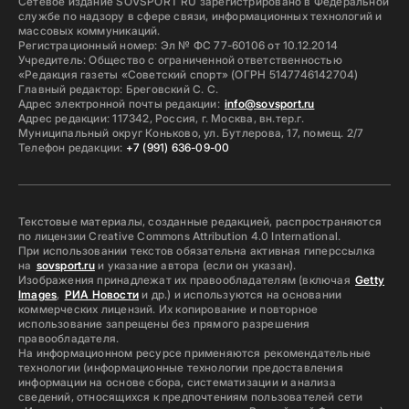
Сетевое издание SOVSPORT RU зарегистрировано в Федеральной
службе по надзору в сфере связи, информационных технологий и
массовых коммуникаций.
Регистрационный номер: Эл № ФС 77-60106 от 10.12.2014
Учредитель: Общество с ограниченной ответственностью
«Редакция газеты «Советский спорт» (ОГРН 5147746142704)
Главный редактор: Бреговский С. С.
Адрес электронной почты редакции:
info@sovsport.ru
Адрес редакции: 117342, Россия, г. Москва, вн.тер.г.
Муниципальный округ Коньково, ул. Бутлерова, 17, помещ. 2/7
Телефон редакции:
+7 (991) 636-09-00
Текстовые материалы, созданные редакцией, распространяются
по лицензии Creative Commons Attribution 4.0 International.
При использовании текстов обязательна активная гиперссылка
на
sovsport.ru
и указание автора (если он указан).
Изображения принадлежат их правообладателям (включая
Getty
Images
,
РИА Новости
и др.) и используются на основании
коммерческих лицензий. Их копирование и повторное
использование запрещены без прямого разрешения
правообладателя.
На информационном ресурсе применяются рекомендательные
технологии (информационные технологии предоставления
информации на основе сбора, систематизации и анализа
сведений, относящихся к предпочтениям пользователей сети