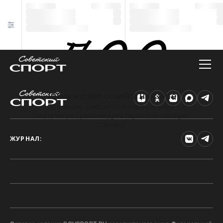
Техническая ошибка на сайте
Произошла ошибка. Чтобы найти нужную
информацию, рекомендуем перейти на главную
страницу.
ЖУРНАЛ: