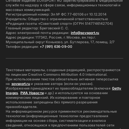
Сетевое издание SOVSPORT RU зарегистрировано в Федеральной
службе по надзору в сфере связи, информационных технологий и
массовых коммуникаций.
Регистрационный номер: Эл № ФС 77-60106 от 10.12.2014
Учредитель: Общество с ограниченной ответственностью
«Редакция газеты «Советский спорт» (ОГРН 5147746142704)
Главный редактор: Бреговский С. С.
Адрес электронной почты редакции:
info@sovsport.ru
Адрес редакции: 117342, Россия, г. Москва, вн.тер.г.
Муниципальный округ Коньково, ул. Бутлерова, 17, помещ. 2/7
Телефон редакции:
+7 (991) 636-09-00
Текстовые материалы, созданные редакцией, распространяются
по лицензии Creative Commons Attribution 4.0 International.
При использовании текстов обязательна активная гиперссылка
на
sovsport.ru
и указание автора (если он указан).
Изображения принадлежат их правообладателям (включая
Getty
Images
,
РИА Новости
и др.) и используются на основании
коммерческих лицензий. Их копирование и повторное
использование запрещены без прямого разрешения
правообладателя.
На информационном ресурсе применяются рекомендательные
технологии (информационные технологии предоставления
информации на основе сбора, систематизации и анализа
сведений, относящихся к предпочтениям пользователей сети