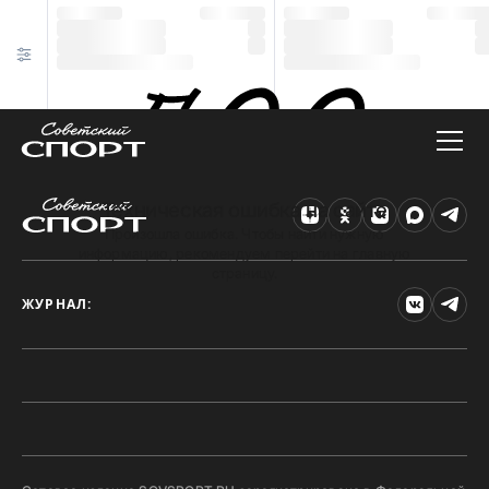
Техническая ошибка на сайте
Произошла ошибка. Чтобы найти нужную
информацию, рекомендуем перейти на главную
страницу.
ЖУРНАЛ: