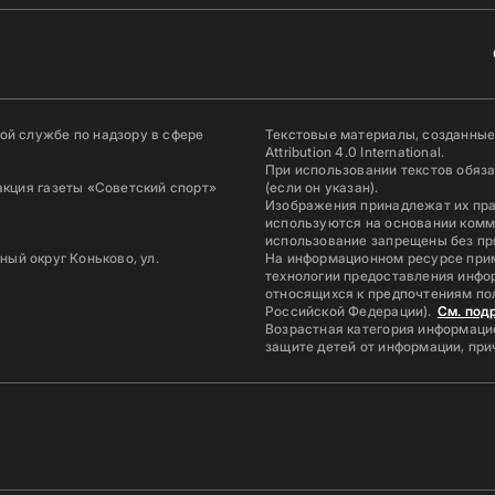
й службе по надзору в сфере
Текстовые материалы, созданные
Attribution 4.0 International.
При использовании текстов обяз
акция газеты «Советский спорт»
(если он указан).
Изображения принадлежат их пр
используются на основании комм
использование запрещены без пр
ьный округ Коньково, ул.
На информационном ресурсе при
технологии предоставления инфор
относящихся к предпочтениям по
Российской Федерации).
См. под
Возрастная категория информацио
защите детей от информации, пр