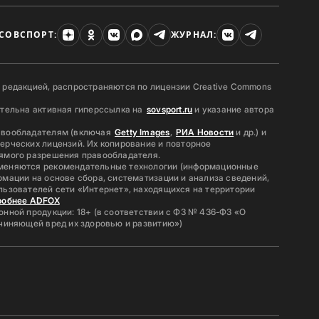
СОВСПОРТ:
ЖУРНАЛ:
 редакцией, распространяются по лицензии Creative Commons
ательна активная гиперссылка на
sovsport.ru
и указание автора
авообладателям (включая
Getty Images
,
РИА Новости
и др.) и
ерческих лицензий. Их копирование и повторное
ямого разрешения правообладателя.
меняются рекомендательные технологии (информационные
мации на основе сбора, систематизации и анализа сведений,
льзователей сети «Интернет», находящихся на территории
робнее ADFOX
нной продукции: 18+ (в соответствии с ФЗ № 436-ФЗ «О
ичиняющей вред их здоровью и развитию»)