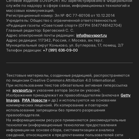
Сетевое издание SOVSPORT RU зарегистрировано в Федеральной
службе по надзору в сфере связи, информационных технологий и
массовых коммуникаций.
Регистрационный номер: Эл № ФС 77-60106 от 10.12.2014
Учредитель: Общество с ограниченной ответственностью
«Редакция газеты «Советский спорт» (ОГРН 5147746142704)
Главный редактор: Бреговский С. С.
Адрес электронной почты редакции:
info@sovsport.ru
Адрес редакции: 117342, Россия, г. Москва, вн.тер.г.
Муниципальный округ Коньково, ул. Бутлерова, 17, помещ. 2/7
Телефон редакции:
+7 (991) 636-09-00
Текстовые материалы, созданные редакцией, распространяются
по лицензии Creative Commons Attribution 4.0 International.
При использовании текстов обязательна активная гиперссылка
на
sovsport.ru
и указание автора (если он указан).
Изображения принадлежат их правообладателям (включая
Getty
Images
,
РИА Новости
и др.) и используются на основании
коммерческих лицензий. Их копирование и повторное
использование запрещены без прямого разрешения
правообладателя.
На информационном ресурсе применяются рекомендательные
технологии (информационные технологии предоставления
информации на основе сбора, систематизации и анализа
сведений, относящихся к предпочтениям пользователей сети