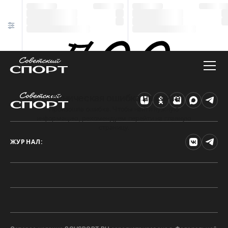
Техническая ошибка на сайте
Произошла ошибка. Чтобы найти нужную
информацию, рекомендуем перейти на главную
страницу.
ЖУРНАЛ: