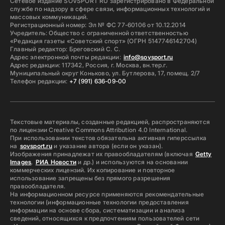
Сетевое издание SOVSPORT RU зарегистрировано в Федеральной
службе по надзору в сфере связи, информационных технологий и
массовых коммуникаций.
Регистрационный номер: Эл № ФС 77-60106 от 10.12.2014
Учредитель: Общество с ограниченной ответственностью
«Редакция газеты «Советский спорт» (ОГРН 5147746142704)
Главный редактор: Бреговский С. С.
Адрес электронной почты редакции:
info@sovsport.ru
Адрес редакции: 117342, Россия, г. Москва, вн.тер.г.
Муниципальный округ Коньково, ул. Бутлерова, 17, помещ. 2/7
Телефон редакции:
+7 (991) 636-09-00
Текстовые материалы, созданные редакцией, распространяются
по лицензии Creative Commons Attribution 4.0 International.
При использовании текстов обязательна активная гиперссылка
на
sovsport.ru
и указание автора (если он указан).
Изображения принадлежат их правообладателям (включая
Getty
Images
,
РИА Новости
и др.) и используются на основании
коммерческих лицензий. Их копирование и повторное
использование запрещены без прямого разрешения
правообладателя.
На информационном ресурсе применяются рекомендательные
технологии (информационные технологии предоставления
информации на основе сбора, систематизации и анализа
сведений, относящихся к предпочтениям пользователей сети