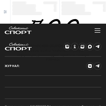
Техническая ошибка на сайте
Произошла ошибка. Чтобы найти нужную
информацию, рекомендуем перейти на главную
страницу.
ЖУРНАЛ: