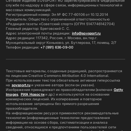
Сетевое издание SOVSPORT RU зарегистрировано в Федеральной
службе по надзору в сфере связи, информационных технологий и
массовых коммуникаций.
Регистрационный номер: Эл № ФС 77-60106 от 10.12.2014
Учредитель: Общество с ограниченной ответственностью
«Редакция газеты «Советский спорт» (ОГРН 5147746142704)
Главный редактор: Бреговский С. С.
Адрес электронной почты редакции:
info@sovsport.ru
Адрес редакции: 117342, Россия, г. Москва, вн.тер.г.
Муниципальный округ Коньково, ул. Бутлерова, 17, помещ. 2/7
Телефон редакции:
+7 (991) 636-09-00
Текстовые материалы, созданные редакцией, распространяются
по лицензии Creative Commons Attribution 4.0 International.
При использовании текстов обязательна активная гиперссылка
на
sovsport.ru
и указание автора (если он указан).
Изображения принадлежат их правообладателям (включая
Getty
Images
,
РИА Новости
и др.) и используются на основании
коммерческих лицензий. Их копирование и повторное
использование запрещены без прямого разрешения
правообладателя.
На информационном ресурсе применяются рекомендательные
технологии (информационные технологии предоставления
информации на основе сбора, систематизации и анализа
сведений, относящихся к предпочтениям пользователей сети