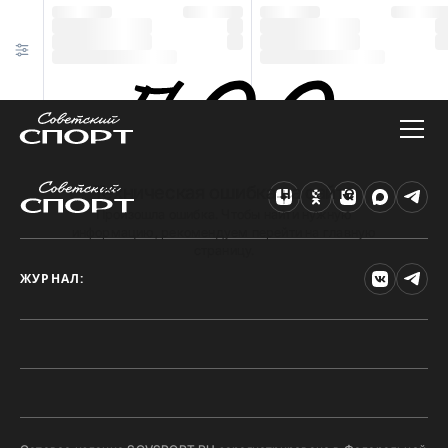
Техническая ошибка на сайте
Произошла ошибка. Чтобы найти нужную
информацию, рекомендуем перейти на главную
страницу.
ЖУРНАЛ: