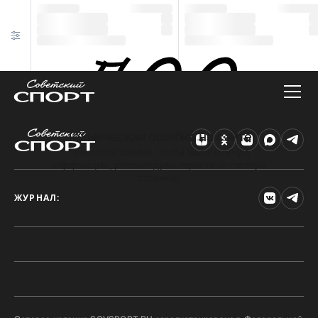
Техническая ошибка на сайте
Произошла ошибка. Чтобы найти нужную
информацию, рекомендуем перейти на главную
страницу.
ЖУРНАЛ: