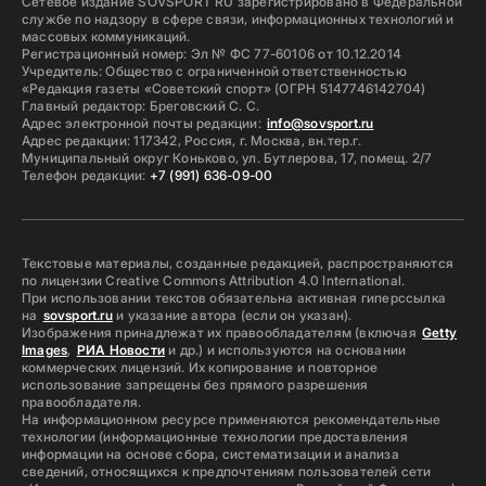
Сетевое издание SOVSPORT RU зарегистрировано в Федеральной
службе по надзору в сфере связи, информационных технологий и
массовых коммуникаций.
Регистрационный номер: Эл № ФС 77-60106 от 10.12.2014
Учредитель: Общество с ограниченной ответственностью
«Редакция газеты «Советский спорт» (ОГРН 5147746142704)
Главный редактор: Бреговский С. С.
Адрес электронной почты редакции:
info@sovsport.ru
Адрес редакции: 117342, Россия, г. Москва, вн.тер.г.
Муниципальный округ Коньково, ул. Бутлерова, 17, помещ. 2/7
Телефон редакции:
+7 (991) 636-09-00
Текстовые материалы, созданные редакцией, распространяются
по лицензии Creative Commons Attribution 4.0 International.
При использовании текстов обязательна активная гиперссылка
на
sovsport.ru
и указание автора (если он указан).
Изображения принадлежат их правообладателям (включая
Getty
Images
,
РИА Новости
и др.) и используются на основании
коммерческих лицензий. Их копирование и повторное
использование запрещены без прямого разрешения
правообладателя.
На информационном ресурсе применяются рекомендательные
технологии (информационные технологии предоставления
информации на основе сбора, систематизации и анализа
сведений, относящихся к предпочтениям пользователей сети