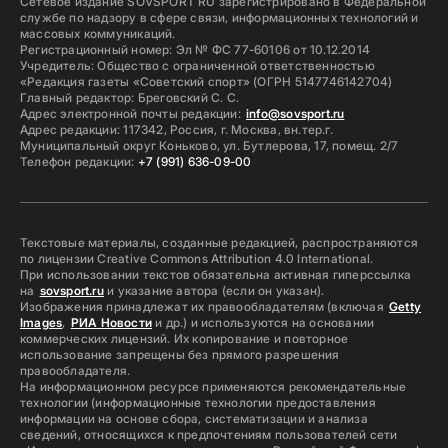
Сетевое издание SOVSPORT RU зарегистрировано в Федеральной
службе по надзору в сфере связи, информационных технологий и
массовых коммуникаций.
Регистрационный номер: Эл № ФС 77-60106 от 10.12.2014
Учредитель: Общество с ограниченной ответственностью
«Редакция газеты «Советский спорт» (ОГРН 5147746142704)
Главный редактор: Бреговский С. С.
Адрес электронной почты редакции:
info@sovsport.ru
Адрес редакции: 117342, Россия, г. Москва, вн.тер.г.
Муниципальный округ Коньково, ул. Бутлерова, 17, помещ. 2/7
Телефон редакции:
+7 (991) 636-09-00
Текстовые материалы, созданные редакцией, распространяются
по лицензии Creative Commons Attribution 4.0 International.
При использовании текстов обязательна активная гиперссылка
на
sovsport.ru
и указание автора (если он указан).
Изображения принадлежат их правообладателям (включая
Getty
Images
,
РИА Новости
и др.) и используются на основании
коммерческих лицензий. Их копирование и повторное
использование запрещены без прямого разрешения
правообладателя.
На информационном ресурсе применяются рекомендательные
технологии (информационные технологии предоставления
информации на основе сбора, систематизации и анализа
сведений, относящихся к предпочтениям пользователей сети