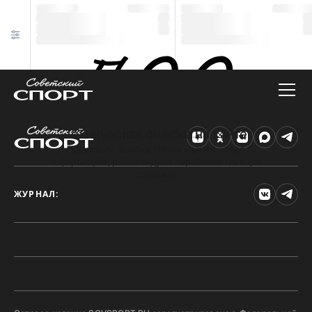
Техническая ошибка на сайте
Произошла ошибка. Чтобы найти нужную
информацию, рекомендуем перейти на главную
страницу.
ЖУРНАЛ: