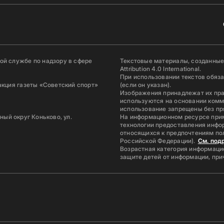
й службе по надзору в сфере
Текстовые материалы, созданные
Attribution 4.0 International.
При использовании текстов обяз
акция газеты «Советский спорт»
(если он указан).
Изображения принадлежат их пр
используются на основании комм
использование запрещены без пр
ьный округ Коньково, ул.
На информационном ресурсе при
технологии предоставления инфор
относящихся к предпочтениям по
Российской Федерации).
См. под
Возрастная категория информацио
защите детей от информации, пр