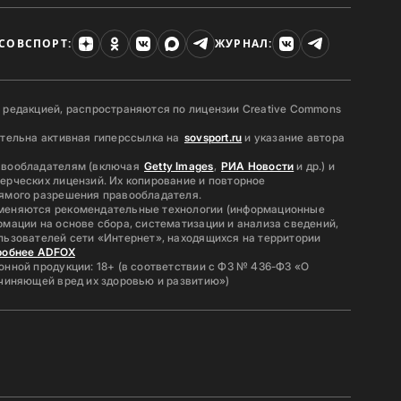
СОВСПОРТ:
ЖУРНАЛ:
 редакцией, распространяются по лицензии Creative Commons
ательна активная гиперссылка на
sovsport.ru
и указание автора
авообладателям (включая
Getty Images
,
РИА Новости
и др.) и
ерческих лицензий. Их копирование и повторное
ямого разрешения правообладателя.
меняются рекомендательные технологии (информационные
мации на основе сбора, систематизации и анализа сведений,
льзователей сети «Интернет», находящихся на территории
робнее ADFOX
нной продукции: 18+ (в соответствии с ФЗ № 436-ФЗ «О
ичиняющей вред их здоровью и развитию»)