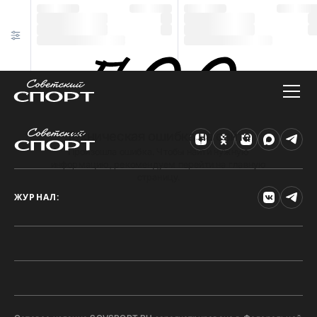
Техническая ошибка на сайте
Произошла ошибка. Чтобы найти нужную
информацию, рекомендуем перейти на главную
страницу.
ЖУРНАЛ: