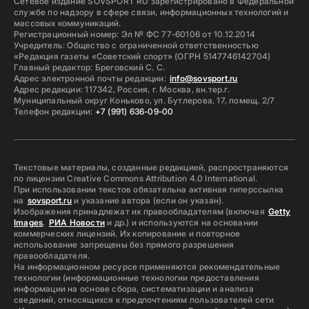
Сетевое издание SOVSPORT RU зарегистрировано в Федеральной
службе по надзору в сфере связи, информационных технологий и
массовых коммуникаций.
Регистрационный номер: Эл № ФС 77-60106 от 10.12.2014
Учредитель: Общество с ограниченной ответственностью
«Редакция газеты «Советский спорт» (ОГРН 5147746142704)
Главный редактор: Бреговский С. С.
Адрес электронной почты редакции:
info@sovsport.ru
Адрес редакции: 117342, Россия, г. Москва, вн.тер.г.
Муниципальный округ Коньково, ул. Бутлерова, 17, помещ. 2/7
Телефон редакции:
+7 (991) 636-09-00
Текстовые материалы, созданные редакцией, распространяются
по лицензии Creative Commons Attribution 4.0 International.
При использовании текстов обязательна активная гиперссылка
на
sovsport.ru
и указание автора (если он указан).
Изображения принадлежат их правообладателям (включая
Getty
Images
,
РИА Новости
и др.) и используются на основании
коммерческих лицензий. Их копирование и повторное
использование запрещены без прямого разрешения
правообладателя.
На информационном ресурсе применяются рекомендательные
технологии (информационные технологии предоставления
информации на основе сбора, систематизации и анализа
сведений, относящихся к предпочтениям пользователей сети