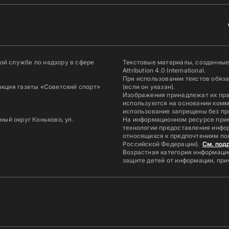
й службе по надзору в сфере
Текстовые материалы, созданные
Attribution 4.0 International.
При использовании текстов обяз
акция газеты «Советский спорт»
(если он указан).
Изображения принадлежат их пр
используются на основании комм
использование запрещены без пр
ьный округ Коньково, ул.
На информационном ресурсе при
технологии предоставления инфор
относящихся к предпочтениям по
Российской Федерации).
См. под
Возрастная категория информацио
защите детей от информации, пр