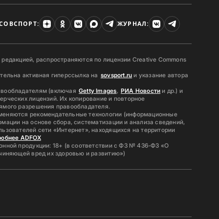
СОВСПОРТ:
ЖУРНАЛ:
 редакцией, распространяются по лицензии Creative Commons
ательна активная гиперссылка на
sovsport.ru
и указание автора
авообладателям (включая
Getty Images
,
РИА Новости
и др.) и
ерческих лицензий. Их копирование и повторное
ямого разрешения правообладателя.
меняются рекомендательные технологии (информационные
мации на основе сбора, систематизации и анализа сведений,
льзователей сети «Интернет», находящихся на территории
робнее ADFOX
нной продукции: 18+ (в соответствии с ФЗ № 436-ФЗ «О
ичиняющей вред их здоровью и развитию»)