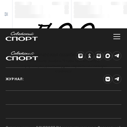
Техническая ошибка на сайте
Произошла ошибка. Чтобы найти нужную
информацию, рекомендуем перейти на главную
страницу.
ЖУРНАЛ: