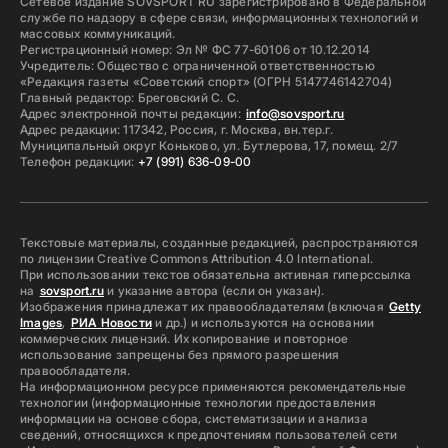
Сетевое издание SOVSPORT RU зарегистрировано в Федеральной
службе по надзору в сфере связи, информационных технологий и
массовых коммуникаций.
Регистрационный номер: Эл № ФС 77-60106 от 10.12.2014
Учредитель: Общество с ограниченной ответственностью
«Редакция газеты «Советский спорт» (ОГРН 5147746142704)
Главный редактор: Бреговский С. С.
Адрес электронной почты редакции:
info@sovsport.ru
Адрес редакции: 117342, Россия, г. Москва, вн.тер.г.
Муниципальный округ Коньково, ул. Бутлерова, 17, помещ. 2/7
Телефон редакции:
+7 (991) 636-09-00
Текстовые материалы, созданные редакцией, распространяются
по лицензии Creative Commons Attribution 4.0 International.
При использовании текстов обязательна активная гиперссылка
на
sovsport.ru
и указание автора (если он указан).
Изображения принадлежат их правообладателям (включая
Getty
Images
,
РИА Новости
и др.) и используются на основании
коммерческих лицензий. Их копирование и повторное
использование запрещены без прямого разрешения
правообладателя.
На информационном ресурсе применяются рекомендательные
технологии (информационные технологии предоставления
информации на основе сбора, систематизации и анализа
сведений, относящихся к предпочтениям пользователей сети