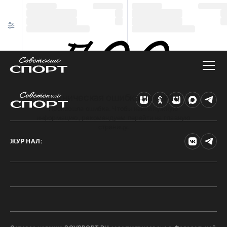
Техническая ошибка на сайте
Произошла ошибка. Чтобы найти нужную
информацию, рекомендуем перейти на главную
страницу.
ЖУРНАЛ: