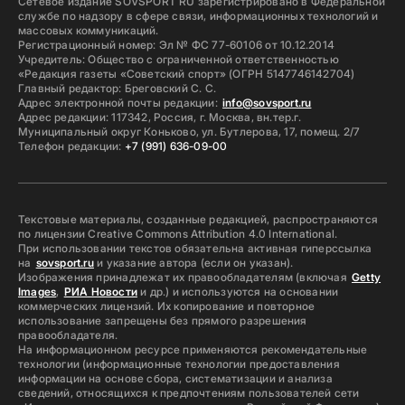
Сетевое издание SOVSPORT RU зарегистрировано в Федеральной
службе по надзору в сфере связи, информационных технологий и
массовых коммуникаций.
Регистрационный номер: Эл № ФС 77-60106 от 10.12.2014
Учредитель: Общество с ограниченной ответственностью
«Редакция газеты «Советский спорт» (ОГРН 5147746142704)
Главный редактор: Бреговский С. С.
Адрес электронной почты редакции:
info@sovsport.ru
Адрес редакции: 117342, Россия, г. Москва, вн.тер.г.
Муниципальный округ Коньково, ул. Бутлерова, 17, помещ. 2/7
Телефон редакции:
+7 (991) 636-09-00
Текстовые материалы, созданные редакцией, распространяются
по лицензии Creative Commons Attribution 4.0 International.
При использовании текстов обязательна активная гиперссылка
на
sovsport.ru
и указание автора (если он указан).
Изображения принадлежат их правообладателям (включая
Getty
Images
,
РИА Новости
и др.) и используются на основании
коммерческих лицензий. Их копирование и повторное
использование запрещены без прямого разрешения
правообладателя.
На информационном ресурсе применяются рекомендательные
технологии (информационные технологии предоставления
информации на основе сбора, систематизации и анализа
сведений, относящихся к предпочтениям пользователей сети