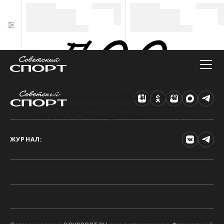
Техническая ошибка на сайте
Произошла ошибка. Чтобы найти нужную
информацию, рекомендуем перейти на главную
страницу.
ЖУРНАЛ: