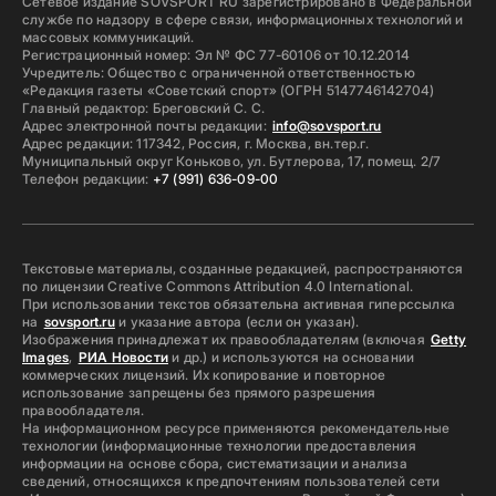
Сетевое издание SOVSPORT RU зарегистрировано в Федеральной
службе по надзору в сфере связи, информационных технологий и
массовых коммуникаций.
Регистрационный номер: Эл № ФС 77-60106 от 10.12.2014
Учредитель: Общество с ограниченной ответственностью
«Редакция газеты «Советский спорт» (ОГРН 5147746142704)
Главный редактор: Бреговский С. С.
Адрес электронной почты редакции:
info@sovsport.ru
Адрес редакции: 117342, Россия, г. Москва, вн.тер.г.
Муниципальный округ Коньково, ул. Бутлерова, 17, помещ. 2/7
Телефон редакции:
+7 (991) 636-09-00
Текстовые материалы, созданные редакцией, распространяются
по лицензии Creative Commons Attribution 4.0 International.
При использовании текстов обязательна активная гиперссылка
на
sovsport.ru
и указание автора (если он указан).
Изображения принадлежат их правообладателям (включая
Getty
Images
,
РИА Новости
и др.) и используются на основании
коммерческих лицензий. Их копирование и повторное
использование запрещены без прямого разрешения
правообладателя.
На информационном ресурсе применяются рекомендательные
технологии (информационные технологии предоставления
информации на основе сбора, систематизации и анализа
сведений, относящихся к предпочтениям пользователей сети