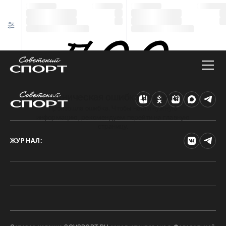
Техническая ошибка на сайте
Произошла ошибка. Чтобы найти нужную
информацию, рекомендуем перейти на главную
страницу.
ЖУРНАЛ: