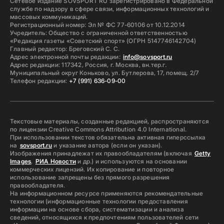
Сетевое издание SOVSPORT RU зарегистрировано в Федеральной
службе по надзору в сфере связи, информационных технологий и
массовых коммуникаций.
Регистрационный номер: Эл № ФС 77-60106 от 10.12.2014
Учредитель: Общество с ограниченной ответственностью
«Редакция газеты «Советский спорт» (ОГРН 5147746142704)
Главный редактор: Бреговский С. С.
Адрес электронной почты редакции:
info@sovsport.ru
Адрес редакции: 117342, Россия, г. Москва, вн.тер.г.
Муниципальный округ Коньково, ул. Бутлерова, 17, помещ. 2/7
Телефон редакции:
+7 (991) 636-09-00
Текстовые материалы, созданные редакцией, распространяются
по лицензии Creative Commons Attribution 4.0 International.
При использовании текстов обязательна активная гиперссылка
на
sovsport.ru
и указание автора (если он указан).
Изображения принадлежат их правообладателям (включая
Getty
Images
,
РИА Новости
и др.) и используются на основании
коммерческих лицензий. Их копирование и повторное
использование запрещены без прямого разрешения
правообладателя.
На информационном ресурсе применяются рекомендательные
технологии (информационные технологии предоставления
информации на основе сбора, систематизации и анализа
сведений, относящихся к предпочтениям пользователей сети