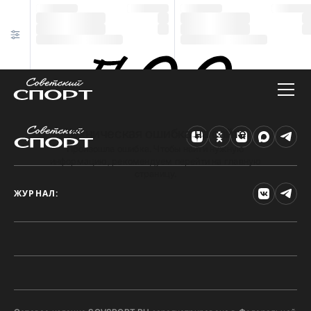
Техническая ошибка на сайте
Произошла ошибка. Чтобы найти нужную
информацию, рекомендуем перейти на главную
страницу.
ЖУРНАЛ: