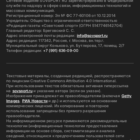
Сетевое издание SOVSPORT RU зарегистрировано в Федеральной
службе по надзору в сфере связи, информационных технологий и
массовых коммуникаций.
Регистрационный номер: Эл № ФС 77-60106 от 10.12.2014
Учредитель: Общество с ограниченной ответственностью
«Редакция газеты «Советский спорт» (ОГРН 5147746142704)
Главный редактор: Бреговский С. С.
Адрес электронной почты редакции:
info@sovsport.ru
Адрес редакции: 117342, Россия, г. Москва, вн.тер.г.
Муниципальный округ Коньково, ул. Бутлерова, 17, помещ. 2/7
Телефон редакции:
+7 (991) 636-09-00
Текстовые материалы, созданные редакцией, распространяются
по лицензии Creative Commons Attribution 4.0 International.
При использовании текстов обязательна активная гиперссылка
на
sovsport.ru
и указание автора (если он указан).
Изображения принадлежат их правообладателям (включая
Getty
Images
,
РИА Новости
и др.) и используются на основании
коммерческих лицензий. Их копирование и повторное
использование запрещены без прямого разрешения
правообладателя.
На информационном ресурсе применяются рекомендательные
технологии (информационные технологии предоставления
информации на основе сбора, систематизации и анализа
сведений, относящихся к предпочтениям пользователей сети