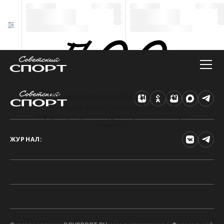
Техническая ошибка на сайте
Произошла ошибка. Чтобы найти нужную
информацию, рекомендуем перейти на главную
страницу.
ЖУРНАЛ: