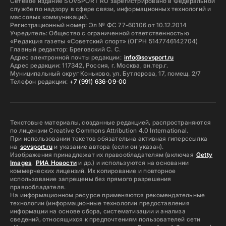
Сетевое издание SOVSPORT RU зарегистрировано в Федеральной
службе по надзору в сфере связи, информационных технологий и
массовых коммуникаций.
Регистрационный номер: Эл № ФС 77-60106 от 10.12.2014
Учредитель: Общество с ограниченной ответственностью
«Редакция газеты «Советский спорт» (ОГРН 5147746142704)
Главный редактор: Бреговский С. С.
Адрес электронной почты редакции:
info@sovsport.ru
Адрес редакции: 117342, Россия, г. Москва, вн.тер.г.
Муниципальный округ Коньково, ул. Бутлерова, 17, помещ. 2/7
Телефон редакции:
+7 (991) 636-09-00
Текстовые материалы, созданные редакцией, распространяются
по лицензии Creative Commons Attribution 4.0 International.
При использовании текстов обязательна активная гиперссылка
на
sovsport.ru
и указание автора (если он указан).
Изображения принадлежат их правообладателям (включая
Getty
Images
,
РИА Новости
и др.) и используются на основании
коммерческих лицензий. Их копирование и повторное
использование запрещены без прямого разрешения
правообладателя.
На информационном ресурсе применяются рекомендательные
технологии (информационные технологии предоставления
информации на основе сбора, систематизации и анализа
сведений, относящихся к предпочтениям пользователей сети