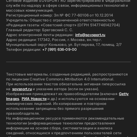
Сетевое издание SOVSPORT RU зарегистрировано в Федеральной
службе по надзору в сфере связи, информационных технологий и
массовых коммуникаций.
Регистрационный номер: Эл № ФС 77-60106 от 10.12.2014
Учредитель: Общество с ограниченной ответственностью
«Редакция газеты «Советский спорт» (ОГРН 5147746142704)
Главный редактор: Бреговский С. С.
Адрес электронной почты редакции:
info@sovsport.ru
Адрес редакции: 117342, Россия, г. Москва, вн.тер.г.
Муниципальный округ Коньково, ул. Бутлерова, 17, помещ. 2/7
Телефон редакции:
+7 (991) 636-09-00
Текстовые материалы, созданные редакцией, распространяются
по лицензии Creative Commons Attribution 4.0 International.
При использовании текстов обязательна активная гиперссылка
на
sovsport.ru
и указание автора (если он указан).
Изображения принадлежат их правообладателям (включая
Getty
Images
,
РИА Новости
и др.) и используются на основании
коммерческих лицензий. Их копирование и повторное
использование запрещены без прямого разрешения
правообладателя.
На информационном ресурсе применяются рекомендательные
технологии (информационные технологии предоставления
информации на основе сбора, систематизации и анализа
сведений, относящихся к предпочтениям пользователей сети