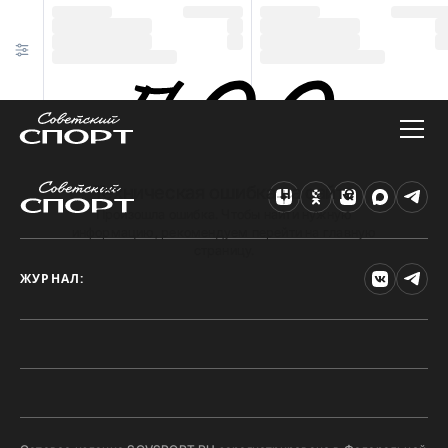
Техническая ошибка на сайте
Произошла ошибка. Чтобы найти нужную
информацию, рекомендуем перейти на главную
страницу.
ЖУРНАЛ: