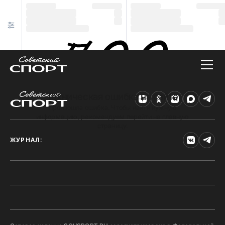
Техническая ошибка на сайте
Произошла ошибка. Чтобы найти нужную
информацию, рекомендуем перейти на главную
страницу.
ЖУРНАЛ: