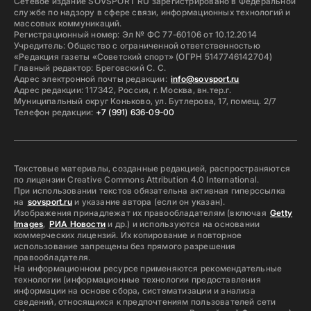
Сетевое издание SOVSPORT RU зарегистрировано в Федеральной
службе по надзору в сфере связи, информационных технологий и
массовых коммуникаций.
Регистрационный номер: Эл № ФС 77-60106 от 10.12.2014
Учредитель: Общество с ограниченной ответственностью
«Редакция газеты «Советский спорт» (ОГРН 5147746142704)
Главный редактор: Бреговский С. С.
Адрес электронной почты редакции:
info@sovsport.ru
Адрес редакции: 117342, Россия, г. Москва, вн.тер.г.
Муниципальный округ Коньково, ул. Бутлерова, 17, помещ. 2/7
Телефон редакции:
+7 (991) 636-09-00
Текстовые материалы, созданные редакцией, распространяются
по лицензии Creative Commons Attribution 4.0 International.
При использовании текстов обязательна активная гиперссылка
на
sovsport.ru
и указание автора (если он указан).
Изображения принадлежат их правообладателям (включая
Getty
Images
,
РИА Новости
и др.) и используются на основании
коммерческих лицензий. Их копирование и повторное
использование запрещены без прямого разрешения
правообладателя.
На информационном ресурсе применяются рекомендательные
технологии (информационные технологии предоставления
информации на основе сбора, систематизации и анализа
сведений, относящихся к предпочтениям пользователей сети