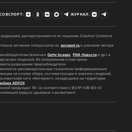
СОВСПОРТ:
ЖУРНАЛ:
 редакцией, распространяются по лицензии Creative Commons
ательна активная гиперссылка на
sovsport.ru
и указание автора
авообладателям (включая
Getty Images
,
РИА Новости
и др.) и
ерческих лицензий. Их копирование и повторное
ямого разрешения правообладателя.
меняются рекомендательные технологии (информационные
мации на основе сбора, систематизации и анализа сведений,
льзователей сети «Интернет», находящихся на территории
робнее ADFOX
нной продукции: 18+ (в соответствии с ФЗ № 436-ФЗ «О
ичиняющей вред их здоровью и развитию»)