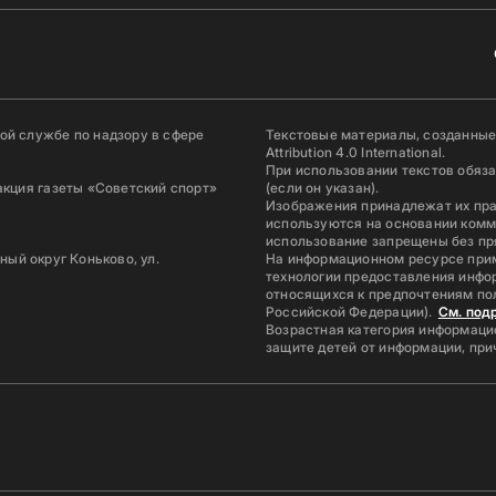
й службе по надзору в сфере
Текстовые материалы, созданные
Attribution 4.0 International.
При использовании текстов обяз
акция газеты «Советский спорт»
(если он указан).
Изображения принадлежат их пр
используются на основании комм
использование запрещены без пр
ьный округ Коньково, ул.
На информационном ресурсе при
технологии предоставления инфор
относящихся к предпочтениям по
Российской Федерации).
См. под
Возрастная категория информацио
защите детей от информации, пр