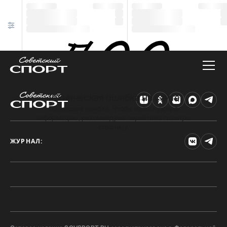
Техническая ошибка на сайте
Произошла ошибка. Чтобы найти нужную
информацию, рекомендуем перейти на главную
страницу.
ЖУРНАЛ: