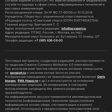
Сетевое издание SOVSPORT RU зарегистрировано в Федеральной
службе по надзору в сфере связи, информационных технологий и
массовых коммуникаций.
Регистрационный номер: Эл № ФС 77-60106 от 10.12.2014
Учредитель: Общество с ограниченной ответственностью
«Редакция газеты «Советский спорт» (ОГРН 5147746142704)
Главный редактор: Бреговский С. С.
Адрес электронной почты редакции:
info@sovsport.ru
Адрес редакции: 117342, Россия, г. Москва, вн.тер.г.
Муниципальный округ Коньково, ул. Бутлерова, 17, помещ. 2/7
Телефон редакции:
+7 (991) 636-09-00
Текстовые материалы, созданные редакцией, распространяются
по лицензии Creative Commons Attribution 4.0 International.
При использовании текстов обязательна активная гиперссылка
на
sovsport.ru
и указание автора (если он указан).
Изображения принадлежат их правообладателям (включая
Getty
Images
,
РИА Новости
и др.) и используются на основании
коммерческих лицензий. Их копирование и повторное
использование запрещены без прямого разрешения
правообладателя.
На информационном ресурсе применяются рекомендательные
технологии (информационные технологии предоставления
информации на основе сбора, систематизации и анализа
сведений, относящихся к предпочтениям пользователей сети