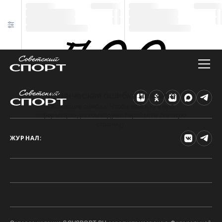
Техническая ошибка на сайте
Произошла ошибка. Чтобы найти нужную
информацию, рекомендуем перейти на главную
страницу.
ЖУРНАЛ: