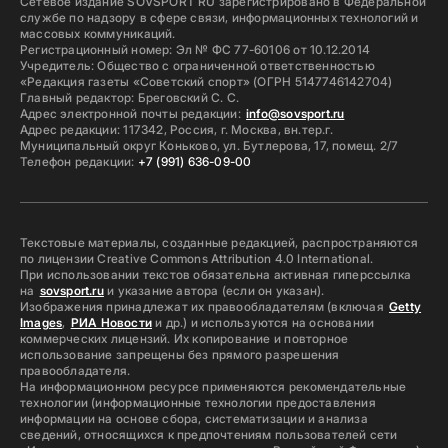
Сетевое издание SOVSPORT RU зарегистрировано в Федеральной
службе по надзору в сфере связи, информационных технологий и
массовых коммуникаций.
Регистрационный номер: Эл № ФС 77-60106 от 10.12.2014
Учредитель: Общество с ограниченной ответственностью
«Редакция газеты «Советский спорт» (ОГРН 5147746142704)
Главный редактор: Бреговский С. С.
Адрес электронной почты редакции:
info@sovsport.ru
Адрес редакции: 117342, Россия, г. Москва, вн.тер.г.
Муниципальный округ Коньково, ул. Бутлерова, 17, помещ. 2/7
Телефон редакции:
+7 (991) 636-09-00
Текстовые материалы, созданные редакцией, распространяются
по лицензии Creative Commons Attribution 4.0 International.
При использовании текстов обязательна активная гиперссылка
на
sovsport.ru
и указание автора (если он указан).
Изображения принадлежат их правообладателям (включая
Getty
Images
,
РИА Новости
и др.) и используются на основании
коммерческих лицензий. Их копирование и повторное
использование запрещены без прямого разрешения
правообладателя.
На информационном ресурсе применяются рекомендательные
технологии (информационные технологии предоставления
информации на основе сбора, систематизации и анализа
сведений, относящихся к предпочтениям пользователей сети