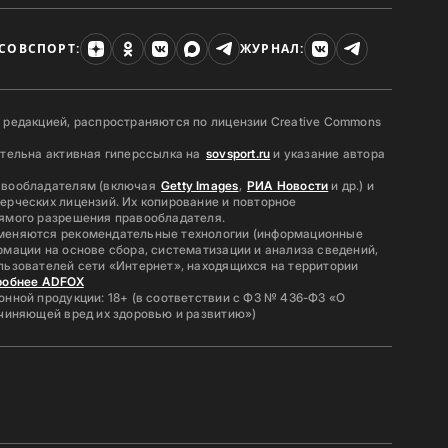
СОВСПОРТ:
ЖУРНАЛ:
 редакцией, распространяются по лицензии Creative Commons
ательна активная гиперссылка на
sovsport.ru
и указание автора
авообладателям (включая
Getty Images
,
РИА Новости
и др.) и
ерческих лицензий. Их копирование и повторное
ямого разрешения правообладателя.
меняются рекомендательные технологии (информационные
мации на основе сбора, систематизации и анализа сведений,
льзователей сети «Интернет», находящихся на территории
робнее ADFOX
нной продукции: 18+ (в соответствии с ФЗ № 436-ФЗ «О
ичиняющей вред их здоровью и развитию»)