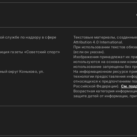
й службе по надзору в сфере
Текстовые материалы, созданные
Attribution 4.0 International.
При использовании текстов обяз
акция газеты «Советский спорт»
(если он указан).
Изображения принадлежат их пр
используются на основании комм
использование запрещены без пр
ьный округ Коньково, ул.
На информационном ресурсе при
технологии предоставления инфор
относящихся к предпочтениям по
Российской Федерации).
См. под
Возрастная категория информацио
защите детей от информации, пр