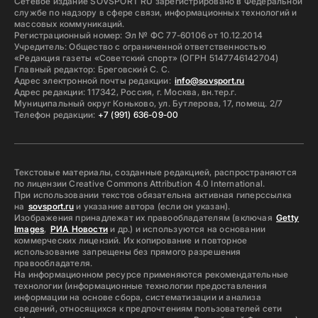
Сетевое издание SOVSPORT RU зарегистрировано в Федеральной
службе по надзору в сфере связи, информационных технологий и
массовых коммуникаций.
Регистрационный номер: Эл № ФС 77-60106 от 10.12.2014
Учредитель: Общество с ограниченной ответственностью
«Редакция газеты «Советский спорт» (ОГРН 5147746142704)
Главный редактор: Бреговский С. С.
Адрес электронной почты редакции:
info@sovsport.ru
Адрес редакции: 117342, Россия, г. Москва, вн.тер.г.
Муниципальный округ Коньково, ул. Бутлерова, 17, помещ. 2/7
Телефон редакции:
+7 (991) 636-09-00
Текстовые материалы, созданные редакцией, распространяются
по лицензии Creative Commons Attribution 4.0 International.
При использовании текстов обязательна активная гиперссылка
на
sovsport.ru
и указание автора (если он указан).
Изображения принадлежат их правообладателям (включая
Getty
Images
,
РИА Новости
и др.) и используются на основании
коммерческих лицензий. Их копирование и повторное
использование запрещены без прямого разрешения
правообладателя.
На информационном ресурсе применяются рекомендательные
технологии (информационные технологии предоставления
информации на основе сбора, систематизации и анализа
сведений, относящихся к предпочтениям пользователей сети