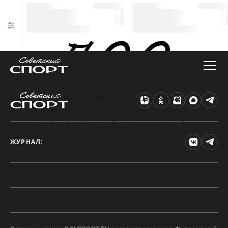
Техническая ошибка на сайте
Произошла ошибка. Чтобы найти нужную
информацию, рекомендуем перейти на главную
страницу.
ЖУРНАЛ: