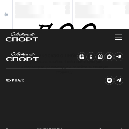
Техническая ошибка на сайте
Произошла ошибка. Чтобы найти нужную
информацию, рекомендуем перейти на главную
страницу.
ЖУРНАЛ: