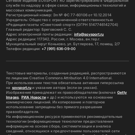
Сетевое издание SOVSPORT RU зарегистрировано в Федеральной
службе по надзору в сфере связи, информационных технологий и
массовых коммуникаций.
Регистрационный номер: Эл № ФС 77-60106 от 10.12.2014
Учредитель: Общество с ограниченной ответственностью
«Редакция газеты «Советский спорт» (ОГРН 5147746142704)
Главный редактор: Бреговский С. С.
Адрес электронной почты редакции:
info@sovsport.ru
Адрес редакции: 117342, Россия, г. Москва, вн.тер.г.
Муниципальный округ Коньково, ул. Бутлерова, 17, помещ. 2/7
Телефон редакции:
+7 (991) 636-09-00
Текстовые материалы, созданные редакцией, распространяются
по лицензии Creative Commons Attribution 4.0 International.
При использовании текстов обязательна активная гиперссылка
на
sovsport.ru
и указание автора (если он указан).
Изображения принадлежат их правообладателям (включая
Getty
Images
,
РИА Новости
и др.) и используются на основании
коммерческих лицензий. Их копирование и повторное
использование запрещены без прямого разрешения
правообладателя.
На информационном ресурсе применяются рекомендательные
технологии (информационные технологии предоставления
информации на основе сбора, систематизации и анализа
сведений, относящихся к предпочтениям пользователей сети