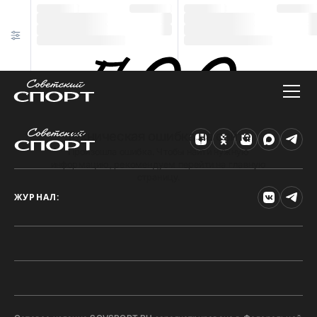
Техническая ошибка на сайте
Произошла ошибка. Чтобы найти нужную
информацию, рекомендуем перейти на главную
страницу.
ЖУРНАЛ: