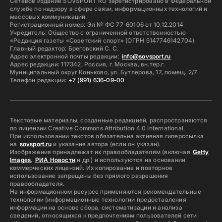
Сетевое издание SOVSPORT RU зарегистрировано в Федеральной
службе по надзору в сфере связи, информационных технологий и
массовых коммуникаций.
Регистрационный номер: Эл № ФС 77-60106 от 10.12.2014
Учредитель: Общество с ограниченной ответственностью
«Редакция газеты «Советский спорт» (ОГРН 5147746142704)
Главный редактор: Бреговский С. С.
Адрес электронной почты редакции:
info@sovsport.ru
Адрес редакции: 117342, Россия, г. Москва, вн.тер.г.
Муниципальный округ Коньково, ул. Бутлерова, 17, помещ. 2/7
Телефон редакции:
+7 (991) 636-09-00
Текстовые материалы, созданные редакцией, распространяются
по лицензии Creative Commons Attribution 4.0 International.
При использовании текстов обязательна активная гиперссылка
на
sovsport.ru
и указание автора (если он указан).
Изображения принадлежат их правообладателям (включая
Getty
Images
,
РИА Новости
и др.) и используются на основании
коммерческих лицензий. Их копирование и повторное
использование запрещены без прямого разрешения
правообладателя.
На информационном ресурсе применяются рекомендательные
технологии (информационные технологии предоставления
информации на основе сбора, систематизации и анализа
сведений, относящихся к предпочтениям пользователей сети