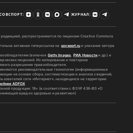
СОВСПОРТ:
ЖУРНАЛ:
 редакцией, распространяются по лицензии Creative Commons
ательна активная гиперссылка на
sovsport.ru
и указание автора
авообладателям (включая
Getty Images
,
РИА Новости
и др.) и
ерческих лицензий. Их копирование и повторное
ямого разрешения правообладателя.
меняются рекомендательные технологии (информационные
мации на основе сбора, систематизации и анализа сведений,
льзователей сети «Интернет», находящихся на территории
робнее ADFOX
нной продукции: 18+ (в соответствии с ФЗ № 436-ФЗ «О
ичиняющей вред их здоровью и развитию»)