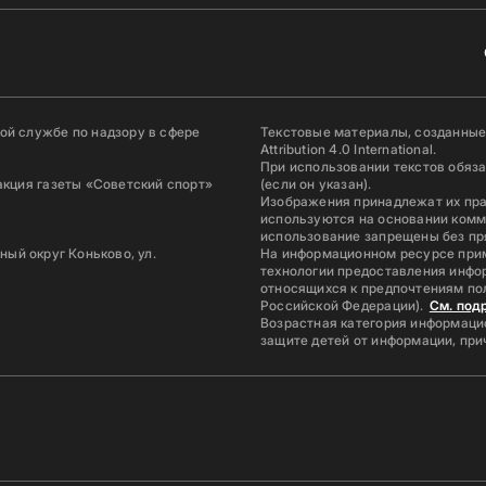
й службе по надзору в сфере
Текстовые материалы, созданные
Attribution 4.0 International.
При использовании текстов обяз
акция газеты «Советский спорт»
(если он указан).
Изображения принадлежат их пр
используются на основании комм
использование запрещены без пр
ьный округ Коньково, ул.
На информационном ресурсе при
технологии предоставления инфор
относящихся к предпочтениям по
Российской Федерации).
См. под
Возрастная категория информацио
защите детей от информации, пр