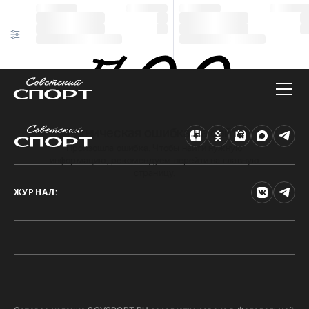
Техническая ошибка на сайте
Произошла ошибка. Чтобы найти нужную
информацию, рекомендуем перейти на главную
страницу.
ЖУРНАЛ: