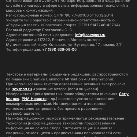
Сетевое издание SOVSPORT RU зарегистрировано в Федеральной
службе по надзору в сфере связи, информационных технологий и
массовых коммуникаций.
Регистрационный номер: Эл № ФС 77-60106 от 10.12.2014
Учредитель: Общество с ограниченной ответственностью
«Редакция газеты «Советский спорт» (ОГРН 5147746142704)
Главный редактор: Бреговский С. С.
Адрес электронной почты редакции:
info@sovsport.ru
Адрес редакции: 117342, Россия, г. Москва, вн.тер.г.
Муниципальный округ Коньково, ул. Бутлерова, 17, помещ. 2/7
Телефон редакции:
+7 (991) 636-09-00
Текстовые материалы, созданные редакцией, распространяются
по лицензии Creative Commons Attribution 4.0 International.
При использовании текстов обязательна активная гиперссылка
на
sovsport.ru
и указание автора (если он указан).
Изображения принадлежат их правообладателям (включая
Getty
Images
,
РИА Новости
и др.) и используются на основании
коммерческих лицензий. Их копирование и повторное
использование запрещены без прямого разрешения
правообладателя.
На информационном ресурсе применяются рекомендательные
технологии (информационные технологии предоставления
информации на основе сбора, систематизации и анализа
сведений, относящихся к предпочтениям пользователей сети