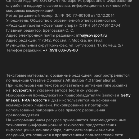
Сетевое издание SOVSPORT RU зарегистрировано в Федеральной
службе по надзору в сфере связи, информационных технологий и
массовых коммуникаций.
Регистрационный номер: Эл № ФС 77-60106 от 10.12.2014
Учредитель: Общество с ограниченной ответственностью
«Редакция газеты «Советский спорт» (ОГРН 5147746142704)
Главный редактор: Бреговский С. С.
Адрес электронной почты редакции:
info@sovsport.ru
Адрес редакции: 117342, Россия, г. Москва, вн.тер.г.
Муниципальный округ Коньково, ул. Бутлерова, 17, помещ. 2/7
Телефон редакции:
+7 (991) 636-09-00
Текстовые материалы, созданные редакцией, распространяются
по лицензии Creative Commons Attribution 4.0 International.
При использовании текстов обязательна активная гиперссылка
на
sovsport.ru
и указание автора (если он указан).
Изображения принадлежат их правообладателям (включая
Getty
Images
,
РИА Новости
и др.) и используются на основании
коммерческих лицензий. Их копирование и повторное
использование запрещены без прямого разрешения
правообладателя.
На информационном ресурсе применяются рекомендательные
технологии (информационные технологии предоставления
информации на основе сбора, систематизации и анализа
сведений, относящихся к предпочтениям пользователей сети