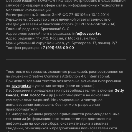
Сетевое издание SOVSPORT RU зарегистрировано в Федеральной
службе по надзору в сфере связи, информационных технологий и
массовых коммуникаций.
Регистрационный номер: Эл № ФС 77-60106 от 10.12.2014
Учредитель: Общество с ограниченной ответственностью
«Редакция газеты «Советский спорт» (ОГРН 5147746142704)
Главный редактор: Бреговский С. С.
Адрес электронной почты редакции:
info@sovsport.ru
Адрес редакции: 117342, Россия, г. Москва, вн.тер.г.
Муниципальный округ Коньково, ул. Бутлерова, 17, помещ. 2/7
Телефон редакции:
+7 (991) 636-09-00
Текстовые материалы, созданные редакцией, распространяются
по лицензии Creative Commons Attribution 4.0 International.
При использовании текстов обязательна активная гиперссылка
на
sovsport.ru
и указание автора (если он указан).
Изображения принадлежат их правообладателям (включая
Getty
Images
,
РИА Новости
и др.) и используются на основании
коммерческих лицензий. Их копирование и повторное
использование запрещены без прямого разрешения
правообладателя.
На информационном ресурсе применяются рекомендательные
технологии (информационные технологии предоставления
информации на основе сбора, систематизации и анализа
сведений, относящихся к предпочтениям пользователей сети