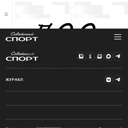
Техническая ошибка на сайте
Произошла ошибка. Чтобы найти нужную
информацию, рекомендуем перейти на главную
страницу.
ЖУРНАЛ: