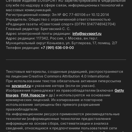
Сетевое издание SOVSPORT RU зарегистрировано в Федеральной
службе по надзору в сфере связи, информационных технологий и
массовых коммуникаций.
Регистрационный номер: Эл № ФС 77-60106 от 10.12.2014
Учредитель: Общество с ограниченной ответственностью
«Редакция газеты «Советский спорт» (ОГРН 5147746142704)
Главный редактор: Бреговский С. С.
Адрес электронной почты редакции:
info@sovsport.ru
Адрес редакции: 117342, Россия, г. Москва, вн.тер.г.
Муниципальный округ Коньково, ул. Бутлерова, 17, помещ. 2/7
Телефон редакции:
+7 (991) 636-09-00
Текстовые материалы, созданные редакцией, распространяются
по лицензии Creative Commons Attribution 4.0 International.
При использовании текстов обязательна активная гиперссылка
на
sovsport.ru
и указание автора (если он указан).
Изображения принадлежат их правообладателям (включая
Getty
Images
,
РИА Новости
и др.) и используются на основании
коммерческих лицензий. Их копирование и повторное
использование запрещены без прямого разрешения
правообладателя.
На информационном ресурсе применяются рекомендательные
технологии (информационные технологии предоставления
информации на основе сбора, систематизации и анализа
сведений, относящихся к предпочтениям пользователей сети