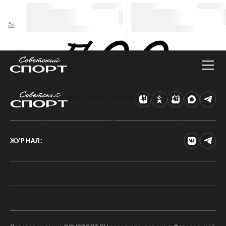
Техническая ошибка на сайте
Произошла ошибка. Чтобы найти нужную
информацию, рекомендуем перейти на главную
страницу.
ЖУРНАЛ: