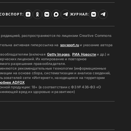
СОВСПОРТ:
ЖУРНАЛ:
 редакцией, распространяются по лицензии Creative Commons
ательна активная гиперссылка на
sovsport.ru
и указание автора
авообладателям (включая
Getty Images
,
РИА Новости
и др.) и
ерческих лицензий. Их копирование и повторное
ямого разрешения правообладателя.
меняются рекомендательные технологии (информационные
мации на основе сбора, систематизации и анализа сведений,
льзователей сети «Интернет», находящихся на территории
робнее ADFOX
нной продукции: 18+ (в соответствии с ФЗ № 436-ФЗ «О
ичиняющей вред их здоровью и развитию»)