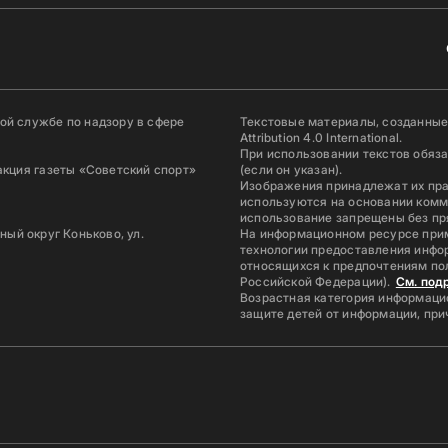
й службе по надзору в сфере
Текстовые материалы, созданные
Attribution 4.0 International.
При использовании текстов обяз
акция газеты «Советский спорт»
(если он указан).
Изображения принадлежат их пр
используются на основании комм
использование запрещены без пр
ьный округ Коньково, ул.
На информационном ресурсе при
технологии предоставления инфор
относящихся к предпочтениям по
Российской Федерации).
См. под
Возрастная категория информацио
защите детей от информации, пр